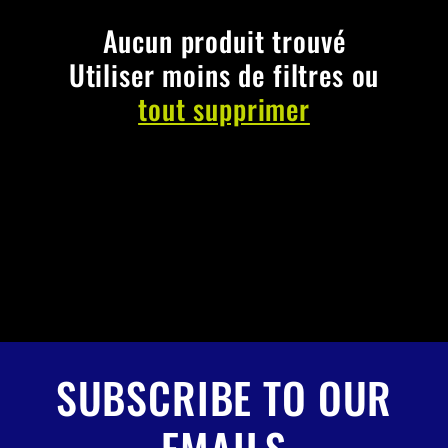
c
t
Aucun produit trouvé
Utiliser moins de filtres ou
i
tout supprimer
o
n
:
SUBSCRIBE TO OUR