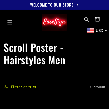
et
WELCOME TO OUR STORE
passer
au
contenu
Panier
USD
C
Scroll Poster -
o
Hairstyles Men
l
l
Filtrer et trier
0 produit
e